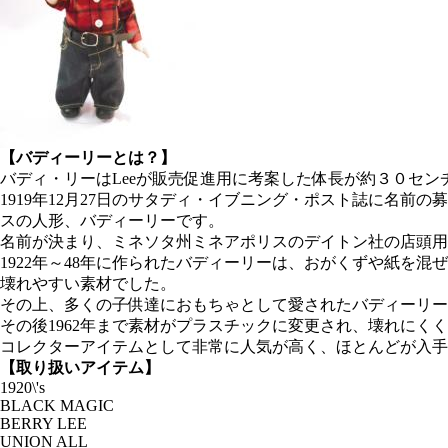
【バディーリーとは？】
バディ・リーはLeeが販売促進用に考案した体長が約３０セン
1919年12月27日のサタディ・イブニング・ポスト誌に名前
スの人形、バディーリーです。
名前が決まり、ミネソタ州ミネアポリスのデイトン社の店頭用
1922年～48年に作られたバディーリーは、おがくずや紙を
壊れやすい素材でした。
その上、多くの子供達におもちゃとして愛されたバディーリー
その後1962年まで素材がプラスチックに変更され、壊れにく
コレクターアイテムとして非常に人気が高く、ほとんどが入手
【取り扱いアイテム】
1920\'s
BLACK MAGIC
BERRY LEE
UNION ALL