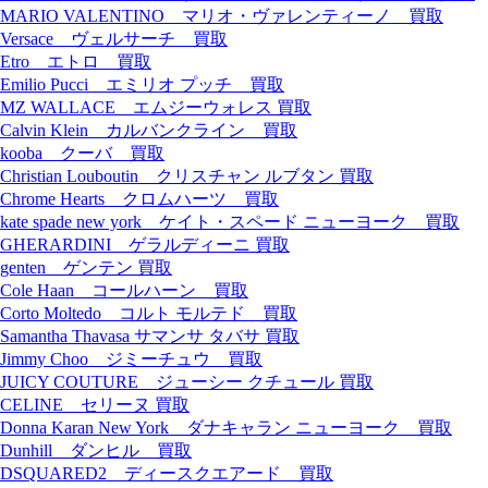
MARIO VALENTINO マリオ・ヴァレンティーノ 買取
Versace ヴェルサーチ 買取
Etro エトロ 買取
Emilio Pucci エミリオ プッチ 買取
MZ WALLACE エムジーウォレス 買取
Calvin Klein カルバンクライン 買取
kooba クーバ 買取
Christian Louboutin クリスチャン ルブタン 買取
Chrome Hearts クロムハーツ 買取
kate spade new york ケイト・スペード ニューヨーク 買取
GHERARDINI ゲラルディーニ 買取
genten ゲンテン 買取
Cole Haan コールハーン 買取
Corto Moltedo コルト モルテド 買取
Samantha Thavasa サマンサ タバサ 買取
Jimmy Choo ジミーチュウ 買取
JUICY COUTURE ジューシー クチュール 買取
CELINE セリーヌ 買取
Donna Karan New York ダナキャラン ニューヨーク 買取
Dunhill ダンヒル 買取
DSQUARED2 ディースクエアード 買取