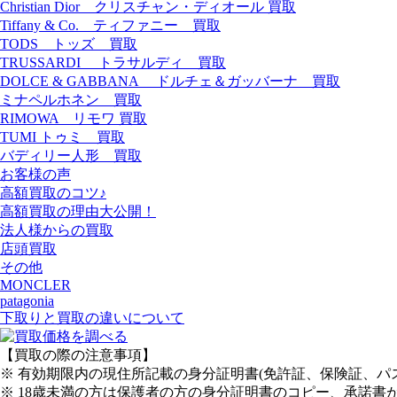
Christian Dior クリスチャン・ディオール 買取
Tiffany & Co. ティファニー 買取
TODS トッズ 買取
TRUSSARDI トラサルディ 買取
DOLCE & GABBANA ドルチェ＆ガッバーナ 買取
ミナペルホネン 買取
RIMOWA リモワ 買取
TUMI トゥミ 買取
バディリー人形 買取
お客様の声
高額買取のコツ♪
高額買取の理由大公開！
法人様からの買取
店頭買取
その他
MONCLER
patagonia
下取りと買取の違いについて
【買取の際の注意事項】
※ 有効期限内の現住所記載の身分証明書(免許証、保険証、
※ 18歳未満の方は保護者の方の身分証明書のコピー、承諾書