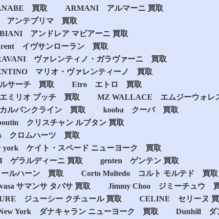
TANABE 買取
ARMANI アルマーニ 買取
MA アンテプリマ 買取
ABIANI アンドレア マビアーニ 買取
t-Laurent イヴサンローラン 買取
o GARAVANI ヴァレンティノ・ガラヴァーニ 買取
ALENTINO マリオ・ヴァレンティーノ 買取
ヴェルサーチ 買取
Etro エトロ 買取
cci エミリオ プッチ 買取
MZ WALLACE エムジーウォレ
lein カルバンクライン 買取
kooba クーバ 買取
 Louboutin クリスチャン ルブタン 買取
earts クロムハーツ 買取
de new york ケイト・スペード ニューヨーク 買取
INI ゲラルディーニ 買取
genten ゲンテン 買取
n コールハーン 買取
Corto Moltedo コルト モルテド 買取
Thavasa サマンサ タバサ 買取
Jimmy Choo ジミーチュウ 
UTURE ジューシー クチュール 買取
CELINE セリーヌ 
ran New York ダナキャラン ニューヨーク 買取
Dunhill