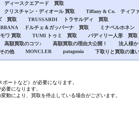
D2 ディースクエアード 買取
n Dior クリスチャン・ディオール 買取
Tiffany & Co. テ
ズ 買取
TRUSSARDI トラサルディ 買取
 GABBANA ドルチェ＆ガッバーナ 買取
ミナペルホネン
リモワ 買取
TUMI トゥミ 買取
バディリー人形 買取
高額買取のコツ♪
高額買取の理由大公開！
法人様か
MONCLER
patagonia
その他
下取りと買取の違
パスポートなど）が必要になります。
が必要になります。
の変動により、買取を停止している場合がございます。