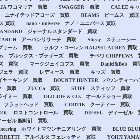
RIA ワコマリア 買取
SWAGGER 買取
CALEE キ
rrows ユナイテッドアローズ 買取
BEAMS ビームス 買取
プス 買取
nano・universe ナノ ･ ユニバース 買取
 STANDARD ジャーナルスタンダード 買取
ESEARCH アーバンリサーチ 買取
Stüssy ステューシー
シュプリーム 買取
ラルフ・ローレン RALPH LAUREN 買取
rothers ブルックス・ブラザーズ 買取
チペワ CHIPPEWA
ズ 買取
マークジェイコブス 買取
Daniel&Bob 買
ジェラ 買取
レディース 買取
キッズ 買取
 ファイヤーキング 買取
BOUNTY HUNTER バウンティー
ツ 買取
ZUCCa 買取
STIFF スティッフ 買取
クライミー 買取
OLD JOE & CO. オールドジョー 買取
 Head フラットヘッド 買取
COOTIE クーティー 買取
NTROL ロストコントロール 買取
DIESEL ディーゼル 
ディーゼル 腕時計 買取
untaineering ホワイトマウンテニアリング 買取
BLUE BL
 FERRETTI アルベルタ フェレッティ 買取
YOHJI YA