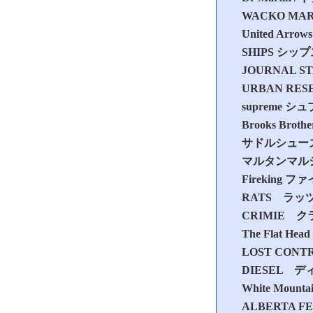
WACKO MA
United A
SHIPS シッ
JOURNAL
URBAN R
supreme 
Brooks B
サドルシュー
マルタンマル
Fireking
RATS ラッ
CRIMIE 
The Flat
LOST CO
DIESEL 
White Mo
ALBERTA