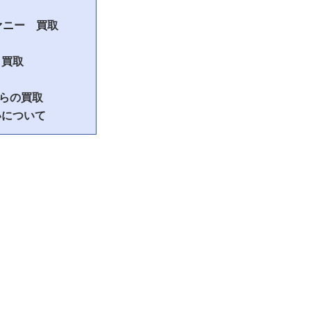
ィファニー 買取
 買取
らの買取
いについて