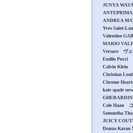
JUNYA WA
ANTEPRI
ANDREA M
Yves Sain
Valentin
MARIO V
Versace 
Emilio Pu
Calvin K
Christian
Chrome H
kate spa
GHERARD
Cole Haa
Samantha 
JUICY CO
Donna Ka