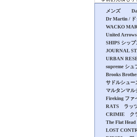
メンズ
D
Dr Martin
WACKO MA
United A
SHIPS シッ
JOURNAL
URBAN R
supreme 
Brooks B
サドルシュー
マルタンマル
Fireking
RATS ラッ
CRIMIE 
The Flat
LOST CO