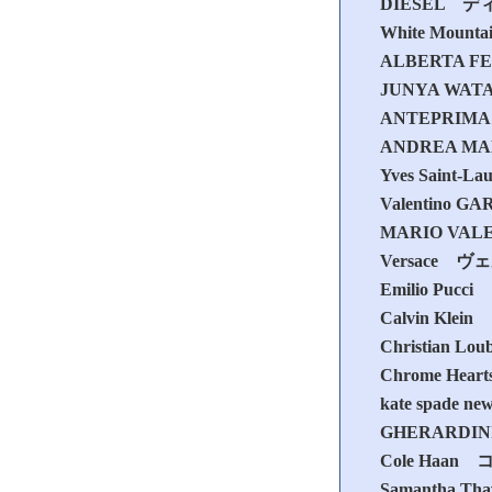
DIESEL 
White Mo
ALBERTA
JUNYA WA
ANTEPRI
ANDREA M
Yves Sain
Valentin
MARIO V
Versace 
Emilio Pu
Calvin K
Christian
Chrome H
kate spa
GHERARD
Cole Haa
Samantha 