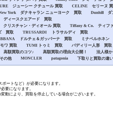
UTURE ジューシー クチュール 買取
CELINE セリーヌ 
ran New York ダナキャラン ニューヨーク 買取
Dunhill
D2 ディースクエアード 買取
n Dior クリスチャン・ディオール 買取
Tiffany & Co. テ
ズ 買取
TRUSSARDI トラサルディ 買取
 GABBANA ドルチェ＆ガッバーナ 買取
ミナペルホネン
リモワ 買取
TUMI トゥミ 買取
バディリー人形 買取
高額買取のコツ♪
高額買取の理由大公開！
法人様か
MONCLER
patagonia
その他
下取りと買取の違
パスポートなど）が必要になります。
が必要になります。
の変動により、買取を停止している場合がございます。