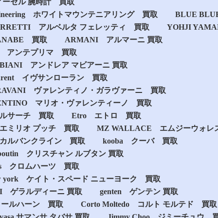
ディーゼル 腕時計 買取
untaineering ホワイトマウンテニアリング 買取
BLUE BL
 FERRETTI アルベルタ フェレッティ 買取
YOHJI YA
TANABE 買取
ARMANI アルマーニ 買取
MA アンテプリマ 買取
ABIANI アンドレア マビアーニ 買取
t-Laurent イヴサンローラン 買取
o GARAVANI ヴァレンティノ・ガラヴァーニ 買取
ALENTINO マリオ・ヴァレンティーノ 買取
ヴェルサーチ 買取
Etro エトロ 買取
cci エミリオ プッチ 買取
MZ WALLACE エムジーウォレ
lein カルバンクライン 買取
kooba クーバ 買取
 Louboutin クリスチャン ルブタン 買取
earts クロムハーツ 買取
de new york ケイト・スペード ニューヨーク 買取
INI ゲラルディーニ 買取
genten ゲンテン 買取
n コールハーン 買取
Corto Moltedo コルト モルテド 買取
Thavasa サマンサ タバサ 買取
Jimmy Choo ジミーチュウ 