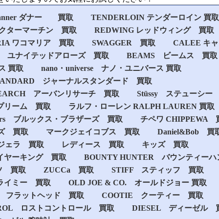
anner ダナー 買取
TENDERLOIN テンダーロイン 買取
 / ドクターマーチン 買取
REDWING レッドウィング 買取
RIA ワコマリア 買取
SWAGGER 買取
CALEE キ
rrows ユナイテッドアローズ 買取
BEAMS ビームス 買取
プス 買取
nano・universe ナノ ･ ユニバース 買取
 STANDARD ジャーナルスタンダード 買取
ESEARCH アーバンリサーチ 買取
Stüssy ステューシー
シュプリーム 買取
ラルフ・ローレン RALPH LAUREN 買取
rothers ブルックス・ブラザーズ 買取
チペワ CHIPPEWA
ズ 買取
マークジェイコブス 買取
Daniel&Bob 買
ジェラ 買取
レディース 買取
キッズ 買取
 ファイヤーキング 買取
BOUNTY HUNTER バウンティー
ツ 買取
ZUCCa 買取
STIFF スティッフ 買取
クライミー 買取
OLD JOE & CO. オールドジョー 買取
 Head フラットヘッド 買取
COOTIE クーティー 買取
NTROL ロストコントロール 買取
DIESEL ディーゼル 