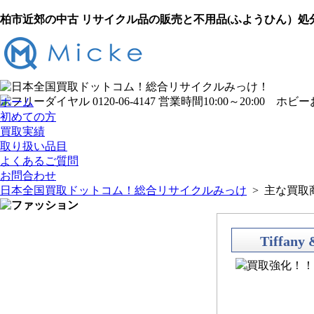
柏市近郊の中古 リサイクル品の販売と不用品(ふようひん）
ホーム
初めての方
買取実績
取り扱い品目
よくあるご質問
お問合わせ
日本全国買取ドットコム！総合リサイクルみっけ
> 主な買取
Tiffa