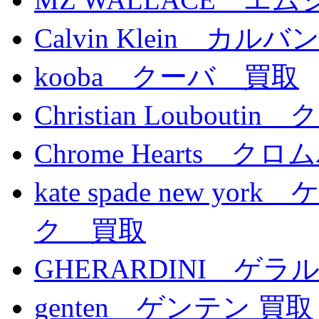
Calvin Klein カ
kooba クーバ 買取
Christian Loubo
Chrome Hearts 
kate spade new 
ク 買取
GHERARDINI ゲ
genten ゲンテン 買取