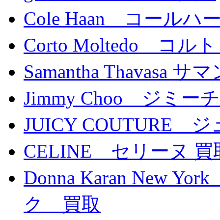
Cole Haan コール
Corto Moltedo 
Samantha Thavasa
Jimmy Choo ジミ
JUICY COUTURE
CELINE セリーヌ 買
Donna Karan New
ク 買取