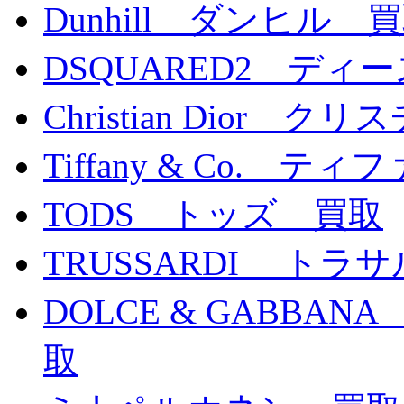
Dunhill ダンヒル 
DSQUARED2 デ
Christian Dior
Tiffany & Co. 
TODS トッズ 買取
TRUSSARDI トラ
DOLCE & GABB
取