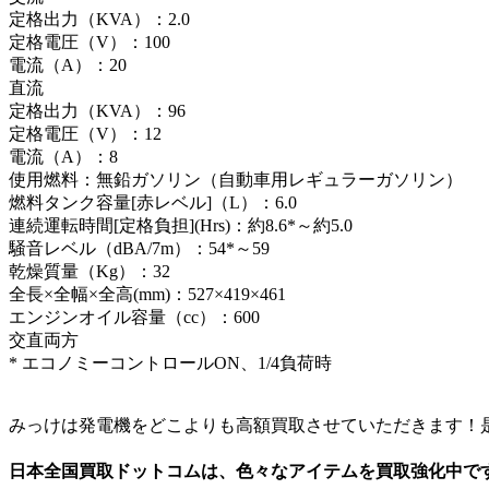
定格出力（KVA）：2.0
定格電圧（V）：100
電流（A）：20
直流
定格出力（KVA）：96
定格電圧（V）：12
電流（A）：8
使用燃料：無鉛ガソリン（自動車用レギュラーガソリン）
燃料タンク容量[赤レベル]（L）：6.0
連続運転時間[定格負担](Hrs)：約8.6*～約5.0
騒音レベル（dBA/7m）：54*～59
乾燥質量（Kg）：32
全長×全幅×全高(mm)：527×419×461
エンジンオイル容量（cc）：600
交直両方
* エコノミーコントロールON、1/4負荷時
みっけは発電機をどこよりも高額買取させていただきます！
日本全国買取ドットコムは、色々なアイテムを買取強化中で