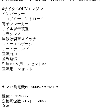
4サイクルOHVエンジン
インバーター
エコノミーコントロール
電子ブレーカー
オイル警告装置
ブラシレス
周波数切替スイッチ
フューエルゲージ
オートデコンプ
直流出力
並列運転
単層100Ｖ用コンセント×2
直流用コンセント
ヤマハ発電機EF2000iS-YAMAHA
機種：EF2000is
定格周波数（Hz）：50/60
交流