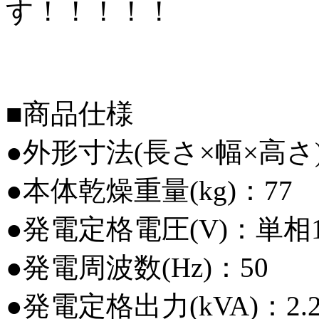
す！！！！！
■商品仕様
●外形寸法(長さ×幅×高さ)(m
●本体乾燥重量(kg)：77
●発電定格電圧(V)：単相1
●発電周波数(Hz)：50
●発電定格出力(kVA)：2.