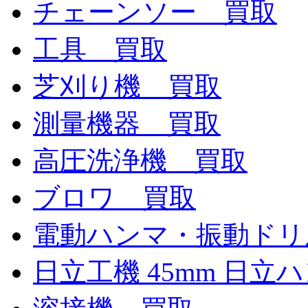
チェーンソー 買取
工具 買取
芝刈り機 買取
測量機器 買取
高圧洗浄機 買取
ブロワ 買取
電動ハンマ・振動ドリ
日立工機 45mm 日立