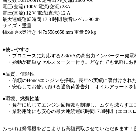
周波数 50Hz/60Hz 定格出力(交流) 2800 VA
電圧(交流) 100V 電流(交流) 28A
電圧(直流) 12 V 電流(直流) 12 A
最大連続運転時間 17.3 時間 騒音レベル 90 db
サイズ・重量
幅x高さx奥行き 447x558x658 mm 重量 59 kg
●使いやすさ
・プロユースに対応する2.8kVAの高出力インバーター発電
・始動が簡単なセルスターター付き。どなたでも気軽にお
●品質、信頼性
・信頼のHondaエンジンを搭載。長年の実績に裏付けされ
・安心してお使い頂ける過負荷警告灯、オイルアラートを
●環境、燃費性能
・負荷に応じてエンジン回転数を制御し、ムダを減らすエ
・業務用途にも安心の最大連続運転時間17.3時間（エコス
みっけは発電機をどこよりも高額買取させていただきます！