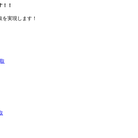
す！！
取を実現します！
買取
取