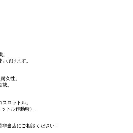
機。
使い頂けます。
た耐久性。
搭載。
コスロットル。
ロットル作動時）。
是非当店にご相談ください！