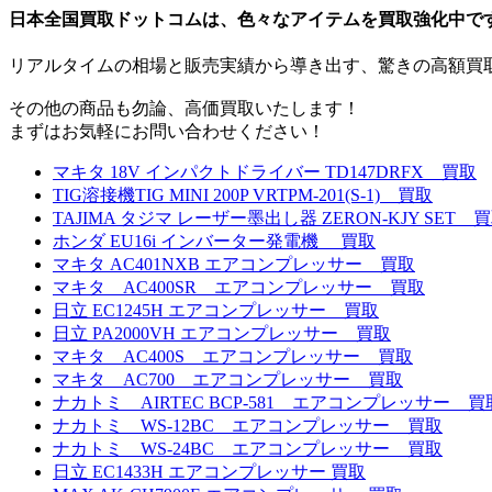
日本全国買取ドットコムは、色々なアイテムを買取強化中で
リアルタイムの相場と販売実績から導き出す、驚きの高額買
その他の商品も勿論、高価買取いたします！
まずはお気軽にお問い合わせください！
マキタ 18V インパクトドライバー TD147DRFX 買取
TIG溶接機TIG MINI 200P VRTPM-201(S-1) 買取
TAJIMA タジマ レーザー墨出し器 ZERON-KJY SET 
ホンダ EU16i インバーター発電機 買取
マキタ AC401NXB エアコンプレッサー 買取
マキタ AC400SR エアコンプレッサー 買取
日立 EC1245H エアコンプレッサー 買取
日立 PA2000VH エアコンプレッサー 買取
マキタ AC400S エアコンプレッサー 買取
マキタ AC700 エアコンプレッサー 買取
ナカトミ AIRTEC BCP-581 エアコンプレッサー 買
ナカトミ WS-12BC エアコンプレッサー 買取
ナカトミ WS-24BC エアコンプレッサー 買取
日立 EC1433H エアコンプレッサー 買取