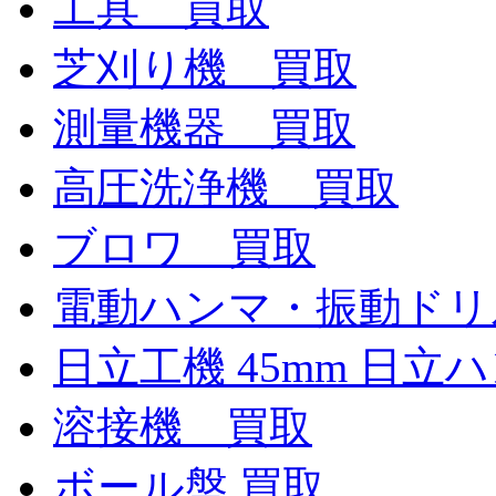
工具 買取
芝刈り機 買取
測量機器 買取
高圧洗浄機 買取
ブロワ 買取
電動ハンマ・振動ドリ
日立工機 45mm 日立
溶接機 買取
ボール盤 買取