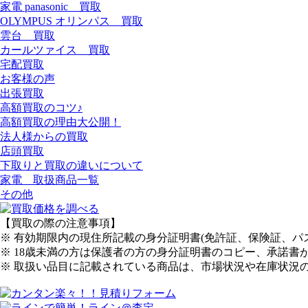
家電 panasonic 買取
OLYMPUS オリンパス 買取
雲台 買取
カールツァイス 買取
宅配買取
お客様の声
出張買取
高額買取のコツ♪
高額買取の理由大公開！
法人様からの買取
店頭買取
下取りと買取の違いについて
家電 取扱商品一覧
その他
【買取の際の注意事項】
※ 有効期限内の現住所記載の身分証明書(免許証、保険証、
※ 18歳未満の方は保護者の方の身分証明書のコピー、承諾書
※ 取扱い品目に記載されている商品は、市場状況や在庫状況